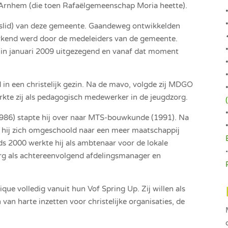
Arnhem (die toen Rafaëlgemeenschap Moria heette).
urslid) van deze gemeente. Gaandeweg ontwikkelden
rkend werd door de medeleiders van de gemeente.
 in januari 2009 uitgezegend en vanaf dat moment
 in een christelijk gezin. Na de mavo, volgde zij MDGO
te zij als pedagogisch medewerker in de jeugdzorg.
1986) stapte hij over naar MTS-bouwkunde (1991). Na
t hij zich omgeschoold naar een meer maatschappij
ds 2000 werkte hij als ambtenaar voor de lokale
•
org als achtereenvolgend afdelingsmanager en
e volledig vanuit hun Vof Spring Up. Zij willen als
 van harte inzetten voor christelijke organisaties, de