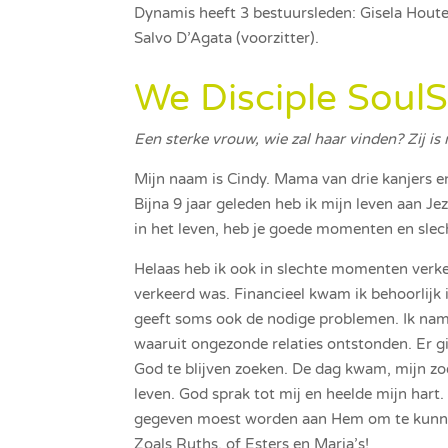
Dynamis heeft 3 bestuursleden: Gisela Houter
Salvo D’Agata (voorzitter).
We Disciple SoulS
Een sterke vrouw, wie zal haar vinden? Zij 
Mijn naam is Cindy. Mama van drie kanjers 
Bijna 9 jaar geleden heb ik mijn leven aan J
in het leven, heb je goede momenten en sl
Helaas heb ik ook in slechte momenten verkee
verkeerd was. Financieel kwam ik behoorlijk 
geeft soms ook de nodige problemen. Ik nam
waaruit ongezonde relaties ontstonden. Er 
God te blijven zoeken. De dag kwam, mijn zoe
leven. God sprak tot mij en heelde mijn hart.
gegeven moest worden aan Hem om te kunnen
Zoals Ruths, of Esters en Maria’s!