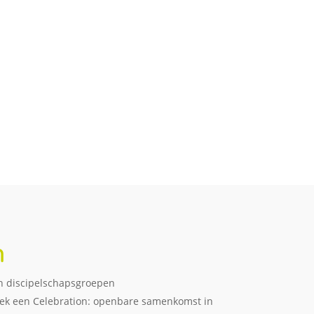
n
n discipelschapsgroepen
eek een Celebration: openbare samenkomst in