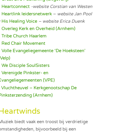
•
Heartconnect
-website Corstian van Westen
•
Heartlink leidersnetwerk
–
website Jan Pool
•
His Healing Voice
– website Erica Duenk
•
Overleg Kerk en Overheid (Arnhem)
•
Tribe Church Haarlem
•
Red Chair Movement
•
Volle Evangeliegemeente ‘De Hoeksteen’
(Velp)
•
We Disciple SoulSisters
•
Verenigde Pinkster- en
Evangeliegemeenten (VPE)
Vluchtheuvel – Kerkgenootschap De
Pinksterzending (Arnhem)
Heartwinds
Muziek biedt vaak een troost bij verdrietige
omstandigheden, bijvoorbeeld bij een