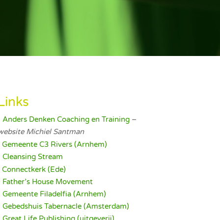
Links
•
Anders Denken Coaching en Training
–
website Michiel Santman
Gemeente C3 Rivers (Arnhem)
•
Cleansing Stream
•
Connectkerk (Ede)
•
Father’s House Movement
•
Gemeente Filadelfia (Arnhem)
•
Gebedshuis Tabernacle (Amsterdam)
•
Great Life Publishing (uitgeverij)