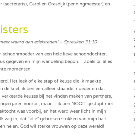
 (secretaris), Carolien Grasdijk (penningmeester) en
isters
is meer waard dan edelstenen! – Spreuken 31:10
en schoonmoeder van een hele lieve schoondochter.
ezus gegeven en mijn wandeling begon… Zoals bij alles
echte momenten.
rd. Het leek of elke stap of keuze die ik maakte
in de knel, ik ben een alleenstaande moeder en dat
 verkeerde keuzes bij het vinden maken van partners,
gingen jaren voorbij, maar….ik ben NOOIT gestopt met
ktocht was voorbij, en het werd weer licht in mijn
 Ik zag in, dat “alle” gebroken stukken van mijn hart
 helen. God wil sterke vrouwen op deze wereld!