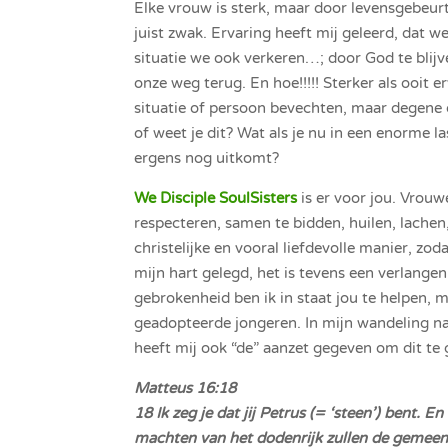
Elke vrouw is sterk, maar door levensgebeur
juist zwak. Ervaring heeft mij geleerd, dat 
situatie we ook verkeren…; door God te blijve
onze weg terug. En hoe!!!!! Sterker als ooit 
situatie of persoon bevechten, maar degene d
of weet je dit? Wat als je nu in een enorme l
ergens nog uitkomt?
We
Disciple SoulSisters
is er voor jou. Vrou
respecteren, samen te bidden, huilen, lachen,
christelijke en vooral liefdevolle manier, zod
mijn hart gelegd, het is tevens een verlangen
gebrokenheid ben ik in staat jou te helpen, 
geadopteerde jongeren. In mijn wandeling na
heeft mij ook “de” aanzet gegeven om dit te
Matteus 16:18
18 Ik zeg je dat jij Petrus (= ‘steen’) bent. 
machten van het dodenrijk zullen de gemee