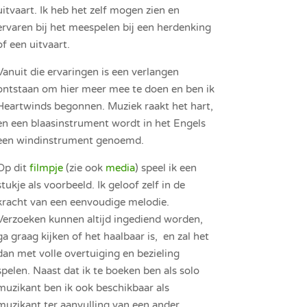
uitvaart. Ik heb het zelf mogen zien en
ervaren bij het meespelen bij een herdenking
of een uitvaart.
Vanuit die ervaringen is een verlangen
ontstaan om hier meer mee te doen en ben ik
Heartwinds begonnen. Muziek raakt het hart,
en een blaasinstrument wordt in het Engels
een windinstrument genoemd.
Op dit
filmpje
(zie ook
media
) speel ik een
stukje als voorbeeld. Ik geloof zelf in de
kracht van een eenvoudige melodie.
Verzoeken kunnen altijd ingediend worden,
ga graag kijken of het haalbaar is, en zal het
dan met volle overtuiging en bezieling
spelen. Naast dat ik te boeken ben als solo
muzikant ben ik ook beschikbaar als
muzikant ter aanvulling van een ander