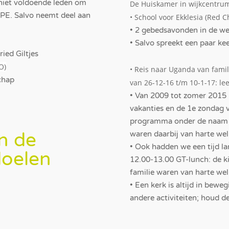
 niet voldoende leden om
De Huiskamer in wijkcentru
VPE. Salvo neemt deel aan
• School voor Ekklesia (Red 
• 2 gebedsavonden in de w
• Salvo spreekt een paar ke
ied Giltjes
O)
• Reis naar Uganda van famil
chap
van 26-12-16 t/m 10-1-17: le
• Van 2009 tot zomer 2015 
vakanties en de 1e zondag 
programma onder de naam Ge
n de
waren daarbij van harte we
• Ook hadden we een tijd l
doelen
12.00-13.00 GT-lunch: de ki
familie waren van harte we
• Een kerk is altijd in bew
andere activiteiten; houd de