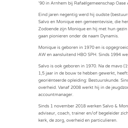
’90 in Arnhem bij Rafaëlgemeenschap Oase 
Eind jaren negentig werd hij oudste (bestu
Salvo en Monique een gemeentevisie, die he
Zodoende zijn Monique en hij met hun gezin
gaan pionieren onder de naam Dynamis.
Monique is geboren in 1970 en is opgegroeid
AW en aansluitend HBO SPH. Sinds 1994 werk
Salvo is ook geboren in 1970. Na de mavo (
1,5 jaar in de bouw te hebben gewerkt, heef
georiënteerde opleiding: Bestuurskunde. Sin
overheid. Vanaf 2008 werkt hij in de jeugdz
accountmanager.
Sinds 1 november 2018 werken Salvo & Moniqu
adviseur, coach, trainer en/of begeleider zich
kerk, de zorg, overheid en particulieren.