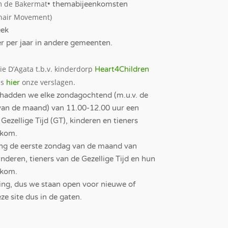
m de Bakermat
• themabijeenkomsten
Chair Movement)
eek
er per jaar in andere gemeenten.
ie D’Agata t.b.v. kinderdorp
Heart4Children
es
onze verslagen.
hier
hadden we elke zondagochtend (m.u.v. de
van de maand) van 11.00-12.00 uur een
zellige Tijd (GT), kinderen en tieners
lkom.
ang de eerste zondag van de maand van
nderen, tieners van de Gezellige Tijd en hun
lkom.
eging, dus we staan open voor nieuwe of
ze site dus in de gaten.